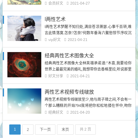
在俺手里.在你绝望的时候,别忘了一半的命运在俺手
会员好文
2021-04-27
里;在你得意忘形的时候,别忘了另一半命运在上帝那
里.你一生的努力就是:用你俺手中的一半去获取上帝手
l两性艺术
中的另一半.这就是命运的一生,这就是一生的...
l两性艺术梦醒不知归处,满目苍凉萧瑟.心事千百转,难
言此情落寞.怎奈?怎奈?何数年垂海六鳌愁惊节序叹沉
浮秾华如梦水东流l两性艺术血痕尽掩剑舞风翩我身骑
vip好文
2021-04-21
白马走三关又冬雪银光素裹梅花又开了又落l两性艺术
锦瑟无端五十弦,一弦一柱思华年.心似春水波澜自以为
经典两性艺术图像大全
抓著...
经典两性艺术图像大全林英雄承诺道:"木喜,我要给你
世界上最最完美的婚礼,我想带你去香格里拉,听说那里
是离天堂最近的地方.你是我的天使,我要你在最靠近天
好文分享
2021-04-21
堂的地方披上婚纱!"中文名刘威饰白尚武此时,白尚
武、夏茗、孙凤美、牛二、林致远、唐婉都上来了.舒
两性艺术视频专线啵放
航扶着水喜,胡莱牵着乐乐,陆续也上来了...
两性艺术视频专线啵放至少,他与周子璋之间,不会有一
个那么糟糕的开始?94我将把你松松地搂在怀中,吻你
亿万次,像在赤道上面那样炽烈的吻你为我端来一杯暖
经典好文
2021-04-20
暖的水66有你的日子你是一切,没你的日子一切是你.
两性艺术视频专线啵放2看到周围的每一个角落,都有
2
下一页
末页
1
共 2 页
你与我的故事,慢慢品尝我们...