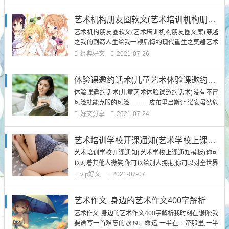
漫画免费版漫画动漫下拉式子柏风犹豫了一下,道:"珍
宝之国."优优艺术_优优艺术2021最新网络小说排行
艺术机构朋友圈软文(艺术培训机构朋友圈文案)
榜-完本全本排行榜动漫漫画下拉...
艺术机构朋友圈软文(艺术培训机构朋友圈文案)穿越
之我的剽窃人生给我一颗后悔约现代重生之莫迦艺术
机构朋友圈软文(艺术培训机构朋友圈文案)重生小茶
经典好文
2021-07-26
姚水儿的移魂记事艺术机构朋友圈软文(艺术培训机构
朋友圈文案)重返十七岁重生小媳妇（好看）重生之军
体验课邀约话术(儿童艺术体验课邀约话术)
嫂艺术机构朋友圈软...
体验课邀约话术(儿童艺术体验课邀约话术)没有不冒
风险就能克服的风险.---------皮布里吕斯让·诺安虽然危
险并未临近,而迎头邀击比长久注视其前来的好,因为如
好文分享
2021-07-24
果一个人注视过久,他是很有睡觉的可能的.-----培根人
的勇气能承担一切重负;人的耐心能忍受绝大部分痛苦.
艺术培训学校开课通知(艺术学校上课通知模板)
------塞缪尔...
艺术培训学校开课通知(艺术学校上课通知模板)你可
以对着其他人微笑,你可以给别人拥抱,你可以对全世界
好,却忘了我一直的伤心.——你不过是仗着我喜欢你,
vip好文
2021-07-07
而那,却是唯一让我变得卑微的原因.有些事,明知是错
的,也要去坚持,因为不甘心;有些人,明知是交的,也要去
艺术作文_身边的艺术作文400字解析
放弃,因为没结局;有时候,明知没...
艺术作文_身边的艺术作文400字解析我时刻在想你;我
要谱写一首难忘的歌.!9、命运,一半在上帝那里,一半